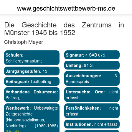
www.geschichtswettbewerb-ms.de
Die Geschichte des Zentrums in
Münster 1945 bis 1952
Christoph Meyer
Schulen:
Signatur:
4 SAB 075
Schillergymnasium;
Umfang:
94 S.
Jahrgangsstufen:
13
Auszeichnungen:
3.
Beitragsart:
Textbeitrag
Bundespreis
Vorhandene Dokumente:
Untersuchte Orte:
nicht
Beitrag,
erfasst
Wettbewerb:
Unbewältigte
Persönlichkeiten:
nicht
Zeitgeschichte
erfasst
(Nationalsozialismus,
Institutionen:
nicht erfasst
Nachkrieg) (1980-1985)
(Detail)