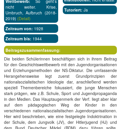
Wettbewerb:
So geht’s
nicht weiter. Krise,
Tutoriert:
Ja
Umbruch, Aufbruch (2018-
2019)
(Detail)
Zeitraum von:
1928
Zeitraum bis:
1944
Beitragszusammenfassung:
Die beiden Schülerinnen beschäftigen sich in ihrem Beitrag
für den Geschichtswettbewerb mit den Jugendorganisationen
und Erziehungsmethoden der NS-Diktatur. Die umfassende
Herangehensweise legt zuerst Grundprinzipien der
nationalsozialistischen Ideologie dar, anschließend werden
speziell Themenbereiche fokussiert, die junge Menschen
stark prägen, wie z.B. Schule, Sport und Jugendpropaganda
in den Medien. Das Hauptaugenmerk der Verf. liegt aber klar
auf dem pädagogischen Weg der Kinder in den
verschiedenen nationalsozialistischen Jugendorganisationen.
Hier wird beschrieben, wie eine festgelegte Indoktrination in
der Schule, dem Jungvolk (JV), der Hitlerjugend (HJ) und
dem Bund Deutscher Mädel (BDM) dazu führen sollte,