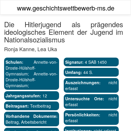
www.geschichtswettbewerb-ms.de
Die Hitlerjugend als prägendes
ideologisches Element der Jugend im
Nationalsozialismus
Ronja Kanne, Lea Uka
Schulen:
Annette-von-
Signatur:
4 SAB 1450
Droste-Hülshoff-
Umfang:
44 S.
Gymnasium; Annette-von-
Droste-Hülshoff-
Auszeichnungen:
nicht
Gymnasium;
erfasst
Jahrgangsstufen:
12
Untersuchte Orte:
nicht
erfasst
Beitragsart:
Textbeitrag
Persönlichkeiten:
nicht
Vorhandene Dokumente:
erfasst
Beitrag, Arbeitsbericht
Institutionen:
nicht erfasst