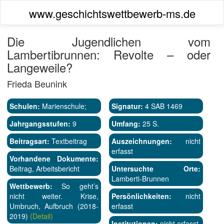
www.geschichtswettbewerb-ms.de
Die Jugendlichen vom
Lambertibrunnen: Revolte – oder
Langeweile?
Frieda Beunink
Schulen:
Marienschule;
Signatur:
4 SAB 1469
Jahrgangsstufen:
9
Umfang:
25 S.
Beitragsart:
Textbeitrag
Auszeichnungen:
nicht
erfasst
Vorhandene Dokumente:
Beitrag, Arbeitsbericht
Untersuchte Orte:
Lamberti-Brunnen
Wettbewerb:
So geht’s
nicht weiter. Krise,
Persönlichkeiten:
nicht
Umbruch, Aufbruch (2018-
erfasst
2019)
(Detail)
Institutionen:
nicht erfasst