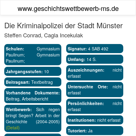
www.geschichtswettbewerb-ms.de
Die Kriminalpolizei der Stadt Münster
Steffen Conrad, Cagla Incekulak
Schulen:
Gymnasium
Signatur:
4 SAB 492
Paulinum; Gymnasium
Umfang:
14 S.
Paulinum;
Auszeichnungen:
nicht
Jahrgangsstufen:
10
erfasst
Beitragsart:
Textbeitrag
Untersuchte Orte:
nicht
Vorhandene Dokumente:
erfasst
Beitrag, Arbeitsbericht
Persönlichkeiten:
nicht
Wettbewerb:
Sich regen
erfasst
bringt Segen? Arbeit in der
Institutionen:
nicht erfasst
Geschichte (2004-2005)
(Detail)
Tutoriert:
Ja