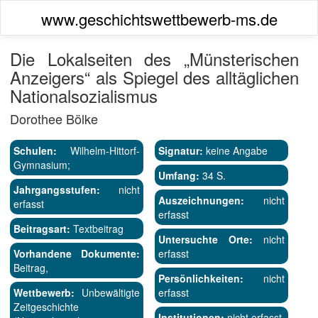
www.geschichtswettbewerb-ms.de
Die Lokalseiten des „Münsterischen
Anzeigers“ als Spiegel des alltäglichen
Nationalsozialismus
Dorothee Bölke
Schulen:
Wilhelm-Hittorf-
Signatur:
keine Angabe
Gymnasium;
Umfang:
34 S.
Jahrgangsstufen:
nicht
Auszeichnungen:
nicht
erfasst
erfasst
Beitragsart:
Textbeitrag
Untersuchte Orte:
nicht
Vorhandene Dokumente:
erfasst
Beitrag,
Persönlichkeiten:
nicht
Wettbewerb:
Unbewältigte
erfasst
Zeitgeschichte
Institutionen:
nicht erfasst