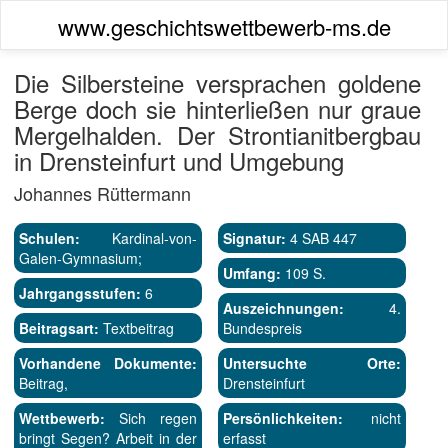
www.geschichtswettbewerb-ms.de
Die Silbersteine versprachen goldene
Berge doch sie hinterließen nur graue
Mergelhalden. Der Strontianitbergbau
in Drensteinfurt und Umgebung
Johannes Rüttermann
Schulen:
Kardinal-von-
Signatur:
4 SAB 447
Galen-Gymnasium;
Umfang:
109 S.
Jahrgangsstufen:
6
Auszeichnungen:
4.
Beitragsart:
Textbeitrag
Bundespreis
Vorhandene Dokumente:
Untersuchte Orte:
Beitrag,
Drensteinfurt
Wettbewerb:
Sich regen
Persönlichkeiten:
nicht
bringt Segen? Arbeit in der
erfasst