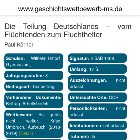
www.geschichtswettbewerb-ms.de
Die Teilung Deutschlands – vom
Flüchtenden zum Fluchthelfer
Paul Körner
Schulen:
Wilhelm-Hittorf-
Signatur:
4 SAB 1408
Gymnasium;
Umfang:
17 S.
Jahrgangsstufen:
8
Auszeichnungen:
nicht
Beitragsart:
Textbeitrag
erfasst
Vorhandene Dokumente:
Untersuchte Orte:
DDR
Beitrag, Arbeitsbericht
Persönlichkeiten:
nicht
Wettbewerb:
So geht’s
erfasst
nicht weiter. Krise,
Institutionen:
nicht erfasst
Umbruch, Aufbruch (2018-
2019)
(Detail)
Tutoriert:
Ja