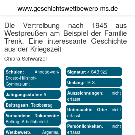
www.geschichtswettbewerb-ms.de
Die Vertreibung nach 1945 aus
Westpreußen am Beispiel der Familie
Trenk. Eine interessante Geschichte
aus der Kriegszeit
Chiara Schwarzer
Schulen:
Annette-von-
Signatur:
4 SAB 922
Droste-Hülshoff-
Umfang:
16 S.
Gymnasium;
Auszeichnungen:
nicht
Jahrgangsstufen:
5
erfasst
Beitragsart:
Textbeitrag
Untersuchte Orte:
nicht
Vorhandene Dokumente:
erfasst
Beitrag, Arbeitsbericht
Persönlichkeiten:
nicht
Wettbewerb:
Ärgernis,
erfasst