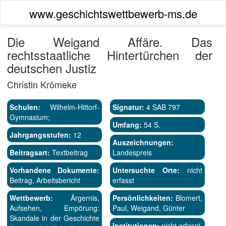
www.geschichtswettbewerb-ms.de
Die Weigand Affäre. Das
rechtsstaatliche Hintertürchen der
deutschen Justiz
Christin Krömeke
Schulen:
Wilhelm-Hittorf-
Signatur:
4 SAB 797
Gymnasium;
Umfang:
54 S.
Jahrgangsstufen:
12
Auszeichnungen:
Beitragsart:
Textbeitrag
Landespreis
Vorhandene Dokumente:
Untersuchte Orte:
nicht
Beitrag, Arbeitsbericht
erfasst
Wettbewerb:
Ärgernis,
Persönlichkeiten:
Blomert,
Aufsehen, Empörung:
Paul, Weigand, Günter
Skandale in der Geschichte
Institutionen:
nicht erfasst