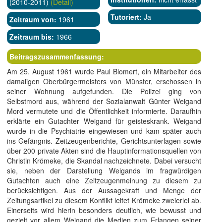
(2010-2011)
(Detail)
Tutoriert:
Ja
Zeitraum von:
1961
Zeitraum bis:
1966
Beitragszusammenfassung:
Am 25. August 1961 wurde Paul Blomert, ein Mitarbeiter des
damaligen Oberbürgermeisters von Münster, erschossen in
seiner Wohnung aufgefunden. Die Polizei ging von
Selbstmord aus, während der Sozialanwalt Günter Weigand
Mord vermutete und die Öffentlichkeit informierte. Daraufhin
erklärte ein Gutachter Weigand für geisteskrank. Weigand
wurde in die Psychiatrie eingewiesen und kam später auch
ins Gefängnis. Zeitzeugenberichte, Gerichtsunterlagen sowie
über 200 private Akten sind die Hauptinformationsquellen von
Christin Krömeke, die Skandal nachzeichnete. Dabei versucht
sie, neben der Darstellung Weigands im fragwürdigen
Gutachten auch eine Zeitzeugenmeinung zu diesem zu
berücksichtigen. Aus der Aussagekraft und Menge der
Zeitungsartikel zu diesem Konflikt leitet Krömeke zweierlei ab.
Einerseits wird hierin besonders deutlich, wie bewusst und
gezielt vor allem Weigand die Medien zum Erlangen seiner