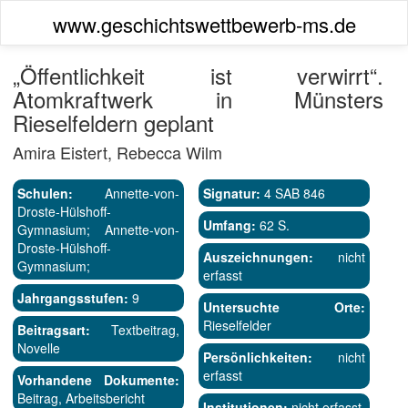
www.geschichtswettbewerb-ms.de
„Öffentlichkeit ist verwirrt“.
Atomkraftwerk in Münsters
Rieselfeldern geplant
Amira Eistert, Rebecca Wilm
Schulen:
Annette-von-
Signatur:
4 SAB 846
Droste-Hülshoff-
Umfang:
62 S.
Gymnasium; Annette-von-
Droste-Hülshoff-
Auszeichnungen:
nicht
Gymnasium;
erfasst
Jahrgangsstufen:
9
Untersuchte Orte:
Rieselfelder
Beitragsart:
Textbeitrag,
Novelle
Persönlichkeiten:
nicht
erfasst
Vorhandene Dokumente:
Beitrag, Arbeitsbericht
Institutionen:
nicht erfasst