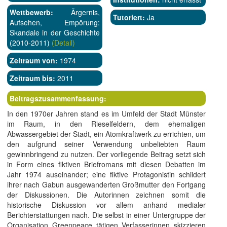
Wettbewerb:
Ärgernis,
Tutoriert:
Ja
Aufsehen, Empörung:
Skandale in der Geschichte
(2010-2011)
(Detail)
Zeitraum von:
1974
Zeitraum bis:
2011
Beitragszusammenfassung:
In den 1970er Jahren stand es im Umfeld der Stadt Münster
im Raum, in den Rieselfeldern, dem ehemaligen
Abwassergebiet der Stadt, ein Atomkraftwerk zu errichten, um
den aufgrund seiner Verwendung unbeliebten Raum
gewinnbringend zu nutzen. Der vorliegende Beitrag setzt sich
in Form eines fiktiven Briefromans mit diesen Debatten im
Jahr 1974 auseinander; eine fiktive Protagonistin schildert
ihrer nach Gabun ausgewanderten Großmutter den Fortgang
der Diskussionen. Die Autorinnen zeichnen somit die
historische Diskussion vor allem anhand medialer
Berichterstattungen nach. Die selbst in einer Untergruppe der
Organisation Greenpeace tätigen Verfasserinnen skizzieren