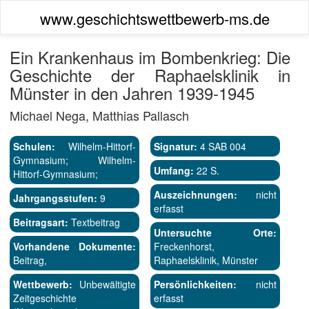
www.geschichtswettbewerb-ms.de
Ein Krankenhaus im Bombenkrieg: Die
Geschichte der Raphaelsklinik in
Münster in den Jahren 1939-1945
Michael Nega, Matthias Pallasch
Schulen:
Wilhelm-Hittorf-
Signatur:
4 SAB 004
Gymnasium; Wilhelm-
Umfang:
22 S.
Hittorf-Gymnasium;
Auszeichnungen:
nicht
Jahrgangsstufen:
9
erfasst
Beitragsart:
Textbeitrag
Untersuchte Orte:
Vorhandene Dokumente:
Freckenhorst,
Beitrag,
Raphaelsklinik, Münster
Wettbewerb:
Unbewältigte
Persönlichkeiten:
nicht
Zeitgeschichte
erfasst