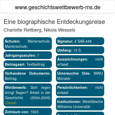
www.geschichtswettbewerb-ms.de
Eine biographische Entdeckungsreise
Charlotte Rettberg, Nikola Wessels
Schulen:
Marienschule;
Signatur:
4 SAB 448
Marienschule;
Umfang:
15 S.
Jahrgangsstufen:
7
Auszeichnungen:
nicht
Beitragsart:
Textbeitrag
erfasst
Vorhandene Dokumente:
Untersuchte Orte:
WWU
Beitrag,
Münster
Wettbewerb:
Sich regen
Persönlichkeiten:
nicht
bringt Segen? Arbeit in der
erfasst
Geschichte (2004-2005)
Institutionen:
Westfälische
(Detail)
Wilhelms-Universität
Zeitraum von:
1923