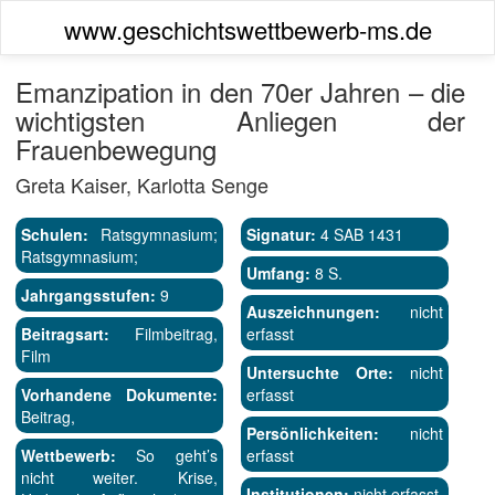
www.geschichtswettbewerb-ms.de
Emanzipation in den 70er Jahren – die
wichtigsten Anliegen der
Frauenbewegung
Greta Kaiser, Karlotta Senge
Schulen:
Ratsgymnasium;
Signatur:
4 SAB 1431
Ratsgymnasium;
Umfang:
8 S.
Jahrgangsstufen:
9
Auszeichnungen:
nicht
Beitragsart:
Filmbeitrag,
erfasst
Film
Untersuchte Orte:
nicht
Vorhandene Dokumente:
erfasst
Beitrag,
Persönlichkeiten:
nicht
Wettbewerb:
So geht’s
erfasst
nicht weiter. Krise,
Institutionen:
nicht erfasst