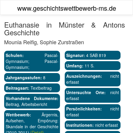
www.geschichtswettbewerb-ms.de
Euthanasie in Münster & Antons
Geschichte
Mounia Reifig, Sophie Zurstraßen
Schulen:
Pascal-
Signatur:
4 SAB 819
Gymnasium; Pascal-
Umfang:
11 S.
Gymnasium;
Auszeichnungen:
nicht
Jahrgangsstufen:
8
erfasst
Beitragsart:
Textbeitrag
Untersuchte Orte:
nicht
Vorhandene Dokumente:
erfasst
Beitrag, Arbeitsbericht
Persönlichkeiten:
nicht
Wettbewerb:
Ärgernis,
erfasst
Aufsehen, Empörung:
Institutionen:
nicht erfasst
Skandale in der Geschichte
(2010-2011)
(Detail)