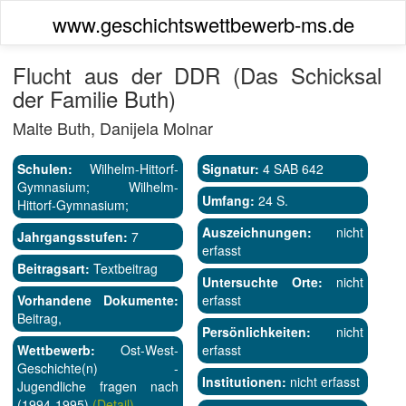
www.geschichtswettbewerb-ms.de
Flucht aus der DDR (Das Schicksal
der Familie Buth)
Malte Buth, Danijela Molnar
Schulen:
Wilhelm-Hittorf-
Signatur:
4 SAB 642
Gymnasium; Wilhelm-
Umfang:
24 S.
Hittorf-Gymnasium;
Auszeichnungen:
nicht
Jahrgangsstufen:
7
erfasst
Beitragsart:
Textbeitrag
Untersuchte Orte:
nicht
Vorhandene Dokumente:
erfasst
Beitrag,
Persönlichkeiten:
nicht
Wettbewerb:
Ost-West-
erfasst
Geschichte(n) -
Institutionen:
nicht erfasst
Jugendliche fragen nach
(1994-1995)
(Detail)