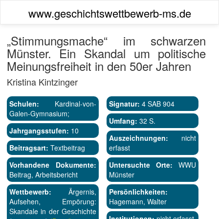
www.geschichtswettbewerb-ms.de
„Stimmungsmache“ im schwarzen
Münster. Ein Skandal um politische
Meinungsfreiheit in den 50er Jahren
Kristina Kintzinger
Schulen:
Kardinal-von-
Signatur:
4 SAB 904
Galen-Gymnasium;
Umfang:
32 S.
Jahrgangsstufen:
10
Auszeichnungen:
nicht
Beitragsart:
Textbeitrag
erfasst
Vorhandene Dokumente:
Untersuchte Orte:
WWU
Beitrag, Arbeitsbericht
Münster
Wettbewerb:
Ärgernis,
Persönlichkeiten:
Aufsehen, Empörung:
Hagemann, Walter
Skandale in der Geschichte
Institutionen:
nicht erfasst