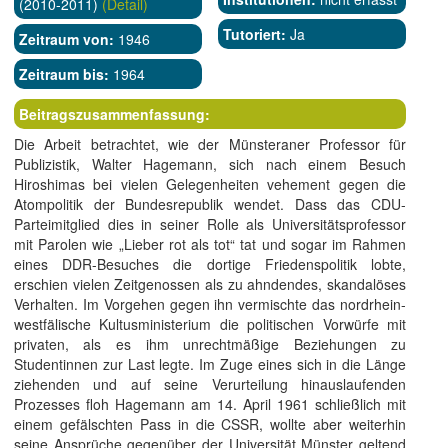
(2010-2011)
(Detail)
Tutoriert:
Ja
Zeitraum von:
1946
Zeitraum bis:
1964
Beitragszusammenfassung:
Die Arbeit betrachtet, wie der Münsteraner Professor für
Publizistik, Walter Hagemann, sich nach einem Besuch
Hiroshimas bei vielen Gelegenheiten vehement gegen die
Atompolitik der Bundesrepublik wendet. Dass das CDU-
Parteimitglied dies in seiner Rolle als Universitätsprofessor
mit Parolen wie „Lieber rot als tot“ tat und sogar im Rahmen
eines DDR-Besuches die dortige Friedenspolitik lobte,
erschien vielen Zeitgenossen als zu ahndendes, skandalöses
Verhalten. Im Vorgehen gegen ihn vermischte das nordrhein-
westfälische Kultusministerium die politischen Vorwürfe mit
privaten, als es ihm unrechtmäßige Beziehungen zu
Studentinnen zur Last legte. Im Zuge eines sich in die Länge
ziehenden und auf seine Verurteilung hinauslaufenden
Prozesses floh Hagemann am 14. April 1961 schließlich mit
einem gefälschten Pass in die CSSR, wollte aber weiterhin
seine Ansprüche gegenüber der Universität Münster geltend