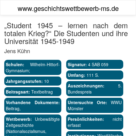
www.geschichtswettbewerb-ms.de
„Student 1945 – lernen nach dem
totalen Krieg?“ Die Studenten und ihre
Universität 1945-1949
Jens Kühn
Schulen:
Wilhelm-Hittorf-
Signatur:
4 SAB 059
Gymnasium;
Umfang:
111 S.
Jahrgangsstufen:
10
Auszeichnungen:
5.
Beitragsart:
Textbeitrag
Bundespreis
Vorhandene Dokumente:
Untersuchte Orte:
WWU
Beitrag,
Münster
Wettbewerb:
Unbewältigte
Persönlichkeiten:
nicht
Zeitgeschichte
erfasst
(Nationalsozialismus,
Institutionen:
Westfälische