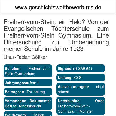
www.geschichtswettbewerb-ms.de
Freiherr-vom-Stein: ein Held? Von der
Evangelischen Töchterschule zum
Freiherr-vom-Stein Gymnasium. Eine
Untersuchung zur Umbenennung
meiner Schule im Jahre 1923
Linus-Fabian Göttker
Schulen:
Freiherr-vom-
Signatur:
4 SAB 651
Stein-Gymnasium;
Umfang:
40 S.
Jahrgangsstufen:
6
Auszeichnungen:
nicht
Beitragsart:
Textbeitrag
erfasst
Vorhandene Dokumente:
Untersuchte Orte:
Beitrag, Arbeitsbericht
Freiherr-vom-Stein-
Gymnasium, Münster
Wettbewerb:
Helden -