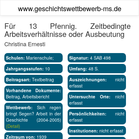
www.geschichtswettbewerb-ms.de
Für 13 Pfennig. Zeitbedingte
Arbeitsverhältnisse oder Ausbeutung
Christina Ernesti
Schulen:
Marienschule;
Signatur:
4 SAB 498
Jahrgangsstufen:
10
Umfang:
48 S.
Beitragsart:
Textbeitrag
Auszeichnungen:
nicht
erfasst
Vorhandene Dokumente:
Beitrag, Arbeitsbericht
Untersuchte Orte:
nicht
erfasst
Wettbewerb:
Sich regen
bringt Segen? Arbeit in der
Persönlichkeiten:
nicht
Geschichte (2004-2005)
erfasst
(Detail)
Institutionen:
nicht erfasst
Zeitraum von:
1939