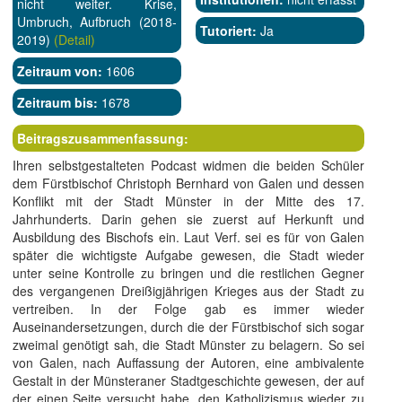
nicht weiter. Krise,
Umbruch, Aufbruch (2018-
Tutoriert:
Ja
2019)
(Detail)
Zeitraum von:
1606
Zeitraum bis:
1678
Beitragszusammenfassung:
Ihren selbstgestalteten Podcast widmen die beiden Schüler
dem Fürstbischof Christoph Bernhard von Galen und dessen
Konflikt mit der Stadt Münster in der Mitte des 17.
Jahrhunderts. Darin gehen sie zuerst auf Herkunft und
Ausbildung des Bischofs ein. Laut Verf. sei es für von Galen
später die wichtigste Aufgabe gewesen, die Stadt wieder
unter seine Kontrolle zu bringen und die restlichen Gegner
des vergangenen Dreißigjährigen Krieges aus der Stadt zu
vertreiben. In der Folge gab es immer wieder
Auseinandersetzungen, durch die der Fürstbischof sich sogar
zweimal genötigt sah, die Stadt Münster zu belagern. So sei
von Galen, nach Auffassung der Autoren, eine ambivalente
Gestalt in der Münsteraner Stadtgeschichte gewesen, der auf
der einen Seite versucht habe, den Katholizismus wieder zu