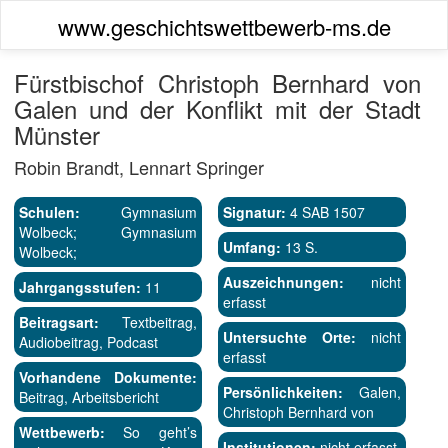
www.geschichtswettbewerb-ms.de
Fürstbischof Christoph Bernhard von
Galen und der Konflikt mit der Stadt
Münster
Robin Brandt, Lennart Springer
Schulen:
Gymnasium
Signatur:
4 SAB 1507
Wolbeck; Gymnasium
Umfang:
13 S.
Wolbeck;
Auszeichnungen:
nicht
Jahrgangsstufen:
11
erfasst
Beitragsart:
Textbeitrag,
Untersuchte Orte:
nicht
Audiobeitrag, Podcast
erfasst
Vorhandene Dokumente:
Persönlichkeiten:
Galen,
Beitrag, Arbeitsbericht
Christoph Bernhard von
Wettbewerb:
So geht’s
Institutionen:
nicht erfasst